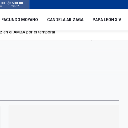
.00
$1530.00
RA
VENTA
FACUNDO MOYANO
CANDELA ARIZAGA
PAPA LEÓN XIV
 silencio tras el incidente con Facundo Moyano: “Tengo errores com
remas para dolores musculares de una conocida marca
ngreso contra el Gobierno por su proyecto para modificar la ley de 
uz en el AMBA por el temporal