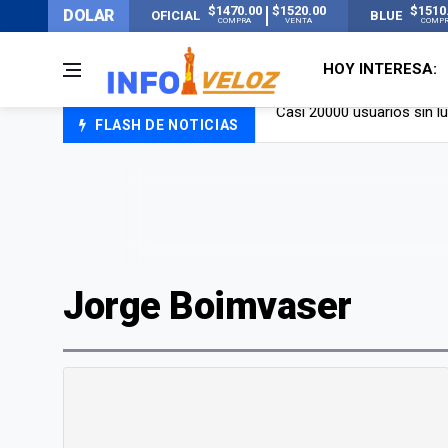
$1470.00
$1520.00
$1510
DOLAR
OFICIAL
BLUE
COMPRA
VENTA
COMP
HOY INTERESA:
FLASH DE NOTICIAS
Candela Arizaga rompió el
La ANMAT prohibió dos c
La oposición marcha al Co
Casi 20000 usuarios sin l
Jorge Boimvaser