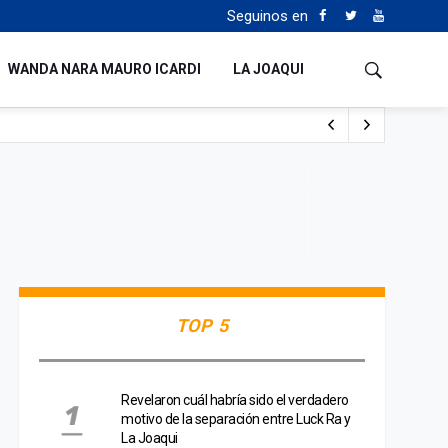
Seguinos en
WANDA NARA MAURO ICARDI
LA JOAQUI
o cualquiera”
Tierras
TOP 5
Revelaron cuál habría sido el verdadero
motivo de la separación entre Luck Ra y
La Joaqui