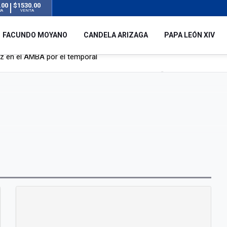
.00
$1530.00
RA
VENTA
FACUNDO MOYANO
CANDELA ARIZAGA
PAPA LEÓN XIV
 silencio tras el incidente con Facundo Moyano: “Tengo errores com
remas para dolores musculares de una conocida marca
ngreso contra el Gobierno por su proyecto para modificar la ley de 
uz en el AMBA por el temporal