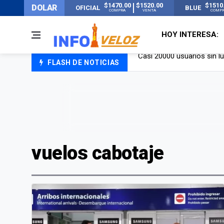
$1470.00
$1520.00
$1510
DOLAR
OFICIAL
BLUE
COMPRA
VENTA
COMP
HOY INTERESA:
FLASH DE NOTICIAS
Candela Arizaga rompió el
La ANMAT prohibió dos c
La oposición marcha al Co
Casi 20000 usuarios sin l
vuelos cabotaje