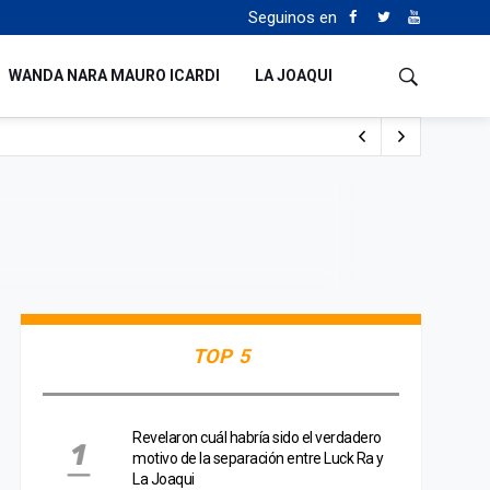
Seguinos en
WANDA NARA MAURO ICARDI
LA JOAQUI
o cualquiera”
Tierras
TOP 5
Revelaron cuál habría sido el verdadero
motivo de la separación entre Luck Ra y
La Joaqui