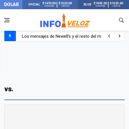
$1470.00
$1520.00
$1505.00
$1525.00
DOLAR
OFICIAL
BLUE
COMPRA
VENTA
COMPRA
VENTA
Los mensajes de Newell’s y el resto del mundo del fútbo
Murió Jorge Messi, el papá de Lionel Messi
Murió Jorge Messi, el hombre que acompañó a Lionel de
vs.