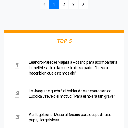
‹
›
1
2
3
TOP 5
Leandro Paredes viajará a Rosario para acompañar a
Lionel Messi tras la muerte de su padre: “Le va a
hacer bien que estemos ahí”
La Joaqui se quebró al hablar de su separación de
Luck Ra y reveló el motivo: “Para él no era tan grave”
Así llegó Lionel Messi a Rosario para despedir a su
papá, Jorge Messi