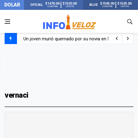
$1470.00
$1520.00
$1505.00
$1525.00
DOLAR
OFICIAL
BLUE
COMPRA
VENTA
COMPRA
VENTA
Un joven murió quemado por su novia en San Luis: pasó s
Franco Colapinto contó que le robaron durante sus vacaci
El Senado dio media sanción a la ley de Inviolabilidad de
Nueva publicación de Candela Arizaga tras el escándal
vernaci