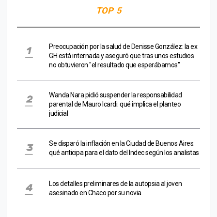
TOP 5
Preocupación por la salud de Denisse González: la ex
GH está internada y aseguró que tras unos estudios
no obtuvieron "el resultado que esperábamos"
Wanda Nara pidió suspender la responsabilidad
parental de Mauro Icardi: qué implica el planteo
judicial
Se disparó la inflación en la Ciudad de Buenos Aires:
qué anticipa para el dato del Indec según los analistas
Los detalles preliminares de la autopsia al joven
asesinado en Chaco por su novia