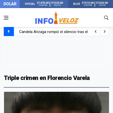
$1470.00
$1520.00
$1510.00
$1530.00
DOLAR
OFICIAL
BLUE
COMPRA
VENTA
COMPRA
VENTA
Candela Arizaga rompió el silencio tras el incidente c
La ANMAT prohibió dos cremas para dolores musculare
La oposición marcha al Congreso contra el Gobierno por 
Casi 20000 usuarios sin luz en el AMBA por el temporal
Triple crimen en Florencio Varela