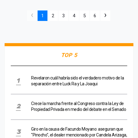
‹
›
1
2
3
4
5
6
TOP 5
Revelaron cuál habría sido el verdadero motivo de la
separación entre Luck Ra y La Joaqui
Crece la marcha frente al Congreso contra la Ley de
Propiedad Privada en medio del debate en el Senado
Giro en la causa de Facundo Moyano: aseguran que
"Pinocho", el dealer mencionado por Candela Arizaga,