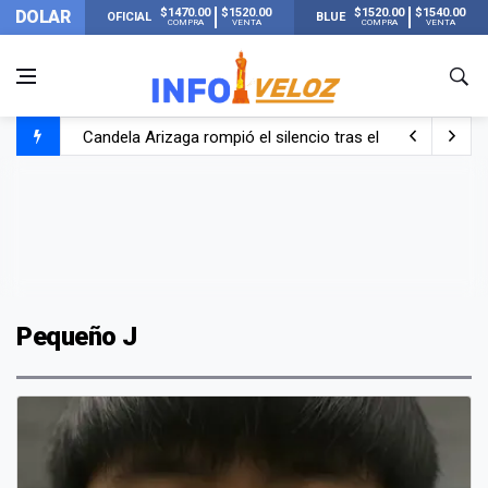
$1470.00
$1520.00
$1520.00
$1540.00
DOLAR
OFICIAL
BLUE
COMPRA
VENTA
COMPRA
VENTA
Candela Arizaga rompió el silencio tras el incidente c
La ANMAT prohibió dos cremas para dolores musculare
La oposición marcha al Congreso contra el Gobierno por 
Casi 20000 usuarios sin luz en el AMBA por el temporal
Pequeño J