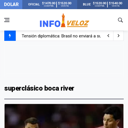
$1470.00
$1520.00
$1520.00
$1540.00
DOLAR
OFICIAL
BLUE
COMPRA
VENTA
COMPRA
VENTA
Tensión diplomática: Brasil no enviará a su embajador a Bu
Un nene de 6 años murió ahogado en una pileta de trata
El papa León XIV visitará Argentina en noviembre: estar
Liberaron a Facundo Moyano tras el incidente con Candel
superclásico boca river