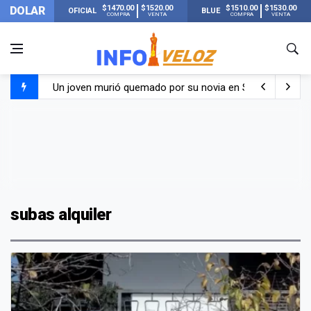
$1470.00
$1520.00
$1510.00
$1530.00
DOLAR
OFICIAL
BLUE
COMPRA
VENTA
COMPRA
VENTA
Un joven murió quemado por su novia en San Luis: pasó s
Franco Colapinto contó que le robaron durante sus vacaci
El Senado dio media sanción a la ley de Inviolabilidad de
Nueva publicación de Candela Arizaga tras el escándal
subas alquiler