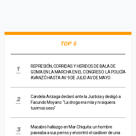
TOP 5
REPRESIÓN, CORRIDAS Y HERIDOS DE BALA DE
GOMA EN LA MARCHA EN EL CONGRESO: LA POLICÍA
AVANZÓ HASTA AV. 9 DE JULIO AV. DE MAYO
Candela Arizaga declaró ante la Justicia y desligó a
Facundo Moyano: "La droga era mía y ni siquiera
tuvimos sexo"
Macabro hallazgo en Mar Chiquita: un hombre
paseaba a sus perros y encontró el cadáver de una