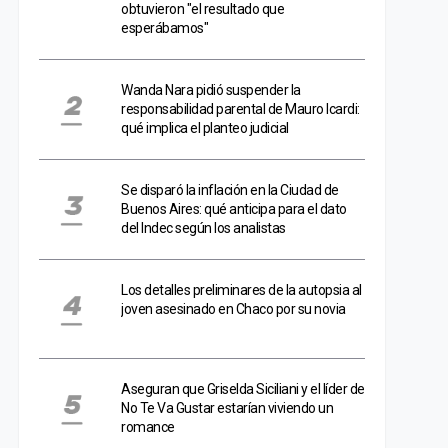
obtuvieron "el resultado que
esperábamos"
Wanda Nara pidió suspender la
responsabilidad parental de Mauro Icardi:
qué implica el planteo judicial
Se disparó la inflación en la Ciudad de
Buenos Aires: qué anticipa para el dato
del Indec según los analistas
Los detalles preliminares de la autopsia al
joven asesinado en Chaco por su novia
Aseguran que Griselda Siciliani y el líder de
No Te Va Gustar estarían viviendo un
romance