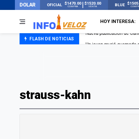
$1470.00
$1520.00
$1505
DOLAR
OFICIAL
BLUE
COMPRA
VENTA
COMP
HOY INTERESA:
FLASH DE NOTICIAS
Un joven murió quemado po
Franco Colapinto contó que
El Senado dio media sanció
Nueva publicación de Can
strauss-kahn