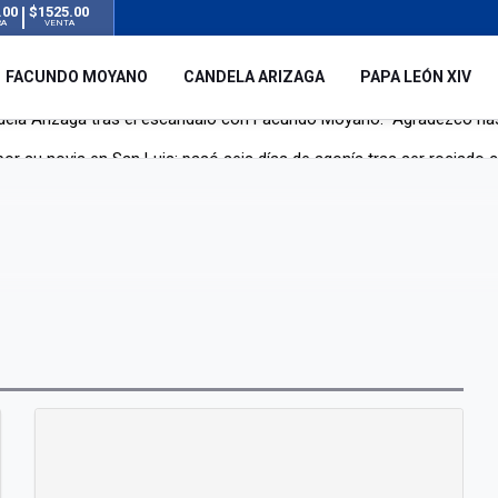
.00
$1525.00
RA
VENTA
FACUNDO MOYANO
CANDELA ARIZAGA
PAPA LEÓN XIV
r su novia en San Luis: pasó seis días de agonía tras ser rociado 
 le robaron durante sus vacaciones en Italia: “Espero que los que s
n a la ley de Inviolabilidad de la Propiedad Privada, sin el capítulo 
dela Arizaga tras el escándalo con Facundo Moyano: “Agradezco ha