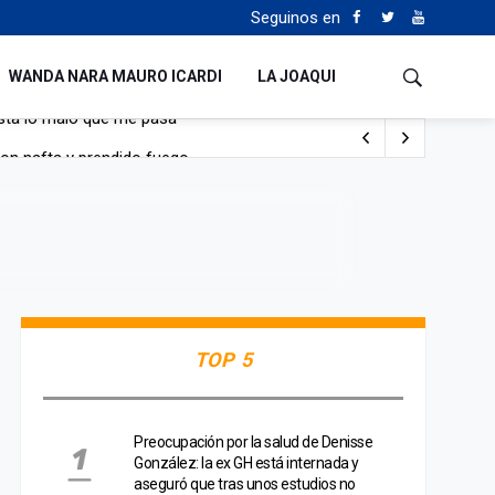
Seguinos en
WANDA NARA MAURO ICARDI
LA JOAQUI
con nafta y prendido fuego
e lo adueñaron lo disfruten”
de Manejo del Fuego
sta lo malo que me pasa”
TOP 5
Preocupación por la salud de Denisse
González: la ex GH está internada y
aseguró que tras unos estudios no