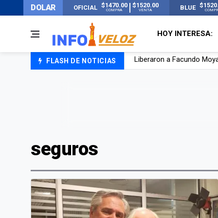
$1470.00
$1520.00
$1520
DOLAR
OFICIAL
BLUE
COMPRA
VENTA
COMP
HOY INTERESA:
FLASH DE NOTICIAS
Tensión diplomática: Brasi
Un nene de 6 años murió a
El papa León XIV visitará
Liberaron a Facundo Moyan
seguros