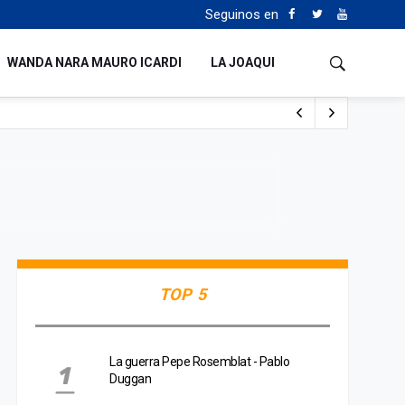
Seguinos en
WANDA NARA MAURO ICARDI
LA JOAQUI
 Milei y Lula da Silva
uén
TOP 5
La guerra Pepe Rosemblat - Pablo
Duggan