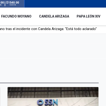
.00
$1540.00
RA
VENTA
FACUNDO MOYANO
CANDELA ARIZAGA
PAPA LEÓN XIV
l no enviará a su embajador a Buenos Aires tras el conflicto de Javier
hogado en una pileta de tratamiento de líquidos cloacales en Neuq
 Argentina en noviembre: estará en Buenos Aires, Luján y Córdoba
o tras el incidente con Candela Arizaga: "Está todo aclarado"