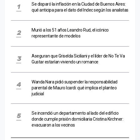
Se disparó la inflación en la Ciudad de Buenos Aires:
qué anticipa para el dato del Indec según los analistas
Murió a los 51 años Leandro Rud, el icónico
representante de modelos
Aseguran que Griselda Siciliani y el líder de No Te Va
Gustar estarían viviendo un romance
Wanda Nara pidió suspender la responsabilidad
parental de Mauro Icardi: qué implica el planteo
judicial
Se incendió un departamento al lado del edificio
donde cumple prisión domiciliaria Cristina Kirchner:
evacuaron a los vecinos