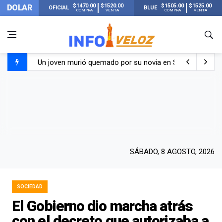
$1470.00
$1520.00
$1505.00
$1525.00
DOLAR
OFICIAL
BLUE
COMPRA
VENTA
COMPRA
VENTA
Un joven murió quemado por su novia en San Luis: pasó s
Franco Colapinto contó que le robaron durante sus vacaci
El Senado dio media sanción a la ley de Inviolabilidad de
Nueva publicación de Candela Arizaga tras el escándal
SÁBADO, 8 AGOSTO, 2026
SOCIEDAD
El Gobierno dio marcha atrás
con el decreto que autorizaba a