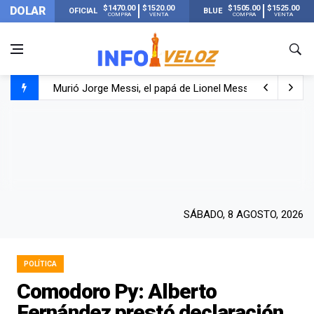
$1470.00
$1520.00
$1505.00
$1525.00
DOLAR
OFICIAL
BLUE
COMPRA
VENTA
COMPRA
VENTA
Murió Jorge Messi, el papá de Lionel Messi
Murió Jorge Messi, el hombre que acompañó a Lionel de
Los mensajes de Newell’s y el resto del mundo del fútbo
SÁBADO, 8 AGOSTO, 2026
POLÍTICA
Comodoro Py: Alberto
Fernández prestó declaración