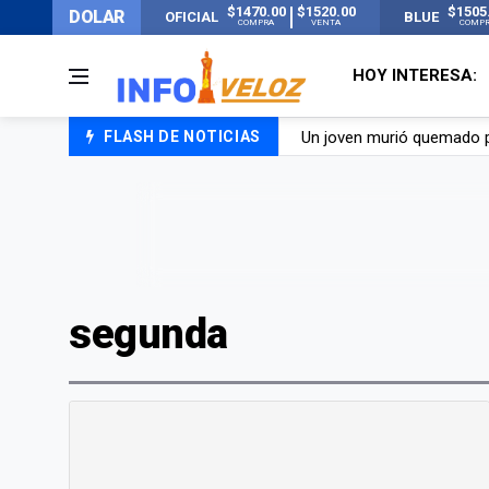
$1470.00
$1520.00
$1505
DOLAR
OFICIAL
BLUE
COMPRA
VENTA
COMP
HOY INTERESA:
FLASH DE NOTICIAS
Un joven murió quemado po
Franco Colapinto contó que
El Senado dio media sanció
Nueva publicación de Can
segunda