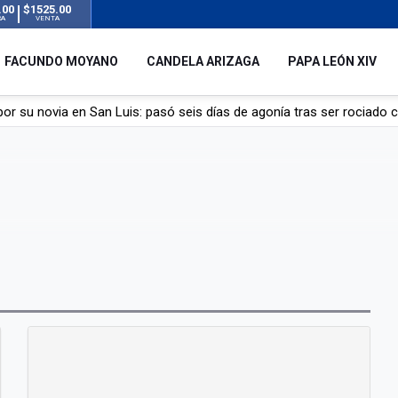
.00
$1525.00
RA
VENTA
FACUNDO MOYANO
CANDELA ARIZAGA
PAPA LEÓN XIV
r su novia en San Luis: pasó seis días de agonía tras ser rociado 
 le robaron durante sus vacaciones en Italia: “Espero que los que s
n a la ley de Inviolabilidad de la Propiedad Privada, sin el capítulo 
dela Arizaga tras el escándalo con Facundo Moyano: “Agradezco ha