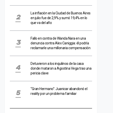
La inflación en la Ciudad de Buenos Aires
en julio fue de 2,9% y sumó 19,4% en lo
que va del año
Fallo en contra de Wanda Nara en una
denuncia contra Alex Caniggia: él podría
reclamarle una millonaria compensación
Detuvieron a los inquilinos de la casa
donde mataron a Agostina Vega tras una
pericia clave
“Gran Hermano”: Juanicar abandonó el
reality por un problema familiar