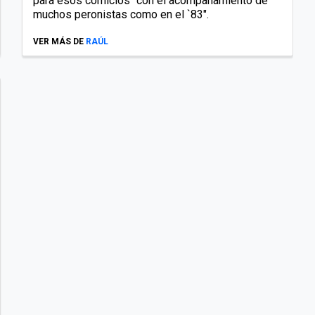
para esos comicios "con el acompañamiento de
muchos peronistas como en el `83".
VER MÁS DE
RAÚL