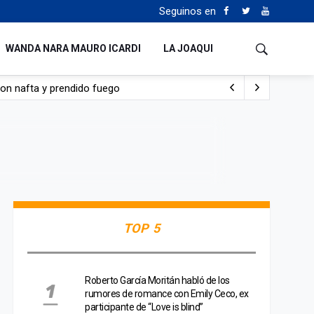
Seguinos en
WANDA NARA MAURO ICARDI
LA JOAQUI
con nafta y prendido fuego
e lo adueñaron lo disfruten”
de Manejo del Fuego
sta lo malo que me pasa”
TOP 5
Roberto García Moritán habló de los
rumores de romance con Emily Ceco, ex
participante de “Love is blind”