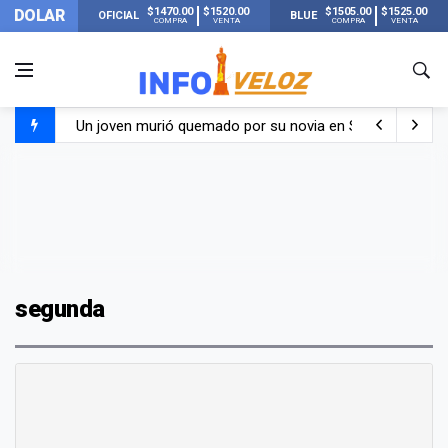
$1470.00
$1520.00
$1505.00
$1525.00
DOLAR
OFICIAL
BLUE
COMPRA
VENTA
COMPRA
VENTA
Un joven murió quemado por su novia en San Luis: pasó s
Franco Colapinto contó que le robaron durante sus vacaci
El Senado dio media sanción a la ley de Inviolabilidad de
Nueva publicación de Candela Arizaga tras el escándal
segunda