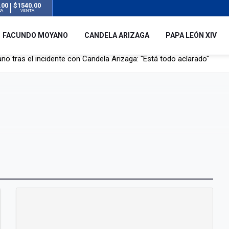
.00
$1540.00
RA
VENTA
FACUNDO MOYANO
CANDELA ARIZAGA
PAPA LEÓN XIV
l no enviará a su embajador a Buenos Aires tras el conflicto de Javier
hogado en una pileta de tratamiento de líquidos cloacales en Neuq
 Argentina en noviembre: estará en Buenos Aires, Luján y Córdoba
o tras el incidente con Candela Arizaga: "Está todo aclarado"