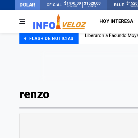
$1470.00
$1520.00
$1520
DOLAR
OFICIAL
BLUE
COMPRA
VENTA
COMP
HOY INTERESA:
FLASH DE NOTICIAS
Tensión diplomática: Brasi
Un nene de 6 años murió a
El papa León XIV visitará
Liberaron a Facundo Moyan
renzo