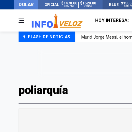
$1470.00
$1520.00
$1505
DOLAR
OFICIAL
BLUE
COMPRA
VENTA
COMP
HOY INTERESA:
Murió Jorge Messi, el ho
FLASH DE NOTICIAS
Los mensajes de Newell’s 
Murió Jorge Messi, el pap
poliarquía