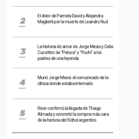
El dolor de Pamela David y Alejandra
Maglietti por la muerte de Leandro Rud
La historia de amor de Jorge Messi y Celia
Cuccittini: de “Peluca” y “Puchi” a los
padres de una leyenda
Murió Jorge Messi: el comunicado de la
clínica donde estaba internado
River confirmó la llegada de Thiago
Almada y concretó la compra más cara
de la historia del fútbol argentino