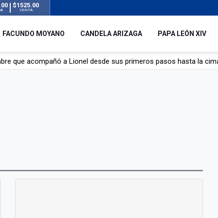
.00
$1525.00
RA
VENTA
FACUNDO MOYANO
CANDELA ARIZAGA
PAPA LEÓN XIV
mbre que acompañó a Lionel desde sus primeros pasos hasta la cima
y el resto del mundo del fútbol tras la muerte de Jorge Messi
á de Lionel Messi