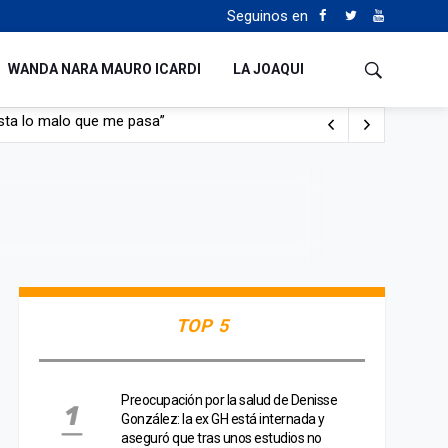
Seguinos en
WANDA NARA MAURO ICARDI
LA JOAQUI
con nafta y prendido fuego
e lo adueñaron lo disfruten”
de Manejo del Fuego
sta lo malo que me pasa”
TOP 5
Preocupación por la salud de Denisse
González: la ex GH está internada y
aseguró que tras unos estudios no