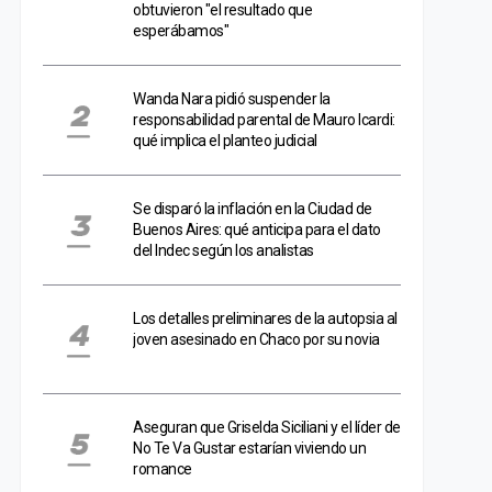
obtuvieron "el resultado que
esperábamos"
Wanda Nara pidió suspender la
responsabilidad parental de Mauro Icardi:
qué implica el planteo judicial
Se disparó la inflación en la Ciudad de
Buenos Aires: qué anticipa para el dato
del Indec según los analistas
Los detalles preliminares de la autopsia al
joven asesinado en Chaco por su novia
Aseguran que Griselda Siciliani y el líder de
No Te Va Gustar estarían viviendo un
romance