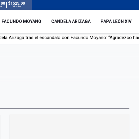
.00
$1525.00
RA
VENTA
FACUNDO MOYANO
CANDELA ARIZAGA
PAPA LEÓN XIV
r su novia en San Luis: pasó seis días de agonía tras ser rociado 
 le robaron durante sus vacaciones en Italia: “Espero que los que s
n a la ley de Inviolabilidad de la Propiedad Privada, sin el capítulo 
dela Arizaga tras el escándalo con Facundo Moyano: “Agradezco ha