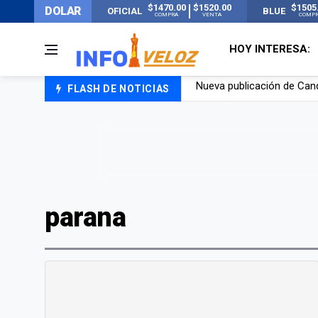
$1470.00
$1520.00
$1505
DOLAR
OFICIAL
BLUE
COMPRA
VENTA
COMP
HOY INTERESA:
FLASH DE NOTICIAS
Un joven murió quemado po
Franco Colapinto contó que
El Senado dio media sanció
Nueva publicación de Can
parana