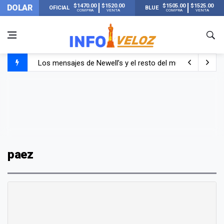
$1470.00
$1520.00
$1505.00
$1525.00
DOLAR
OFICIAL
BLUE
COMPRA
VENTA
COMPRA
VENTA
Los mensajes de Newell’s y el resto del mundo del fútbo
Murió Jorge Messi, el papá de Lionel Messi
Murió Jorge Messi, el hombre que acompañó a Lionel de
paez