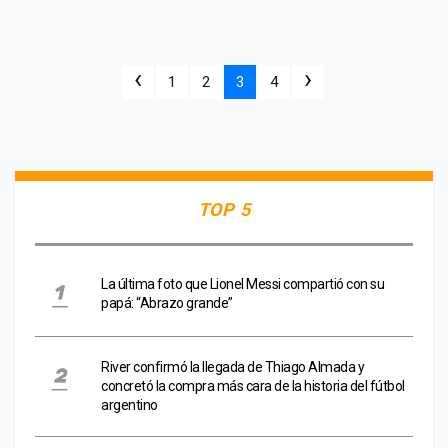
‹
›
1
2
3
4
TOP 5
La última foto que Lionel Messi compartió con su
papá: “Abrazo grande”
River confirmó la llegada de Thiago Almada y
concretó la compra más cara de la historia del fútbol
argentino