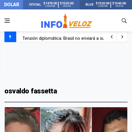
$1470.00
$1520.00
$1520.00
$1540.00
DOLAR
OFICIAL
BLUE
COMPRA
VENTA
COMPRA
VENTA
Tensión diplomática: Brasil no enviará a su embajador a Bu
Un nene de 6 años murió ahogado en una pileta de trata
El papa León XIV visitará Argentina en noviembre: estar
Liberaron a Facundo Moyano tras el incidente con Candel
osvaldo fassetta