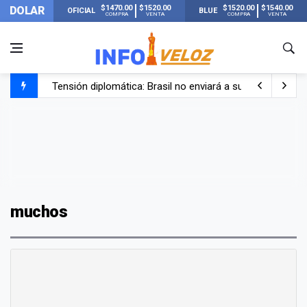
$1470.00
$1520.00
$1520.00
$1540.00
DOLAR
OFICIAL
BLUE
COMPRA
VENTA
COMPRA
VENTA
Tensión diplomática: Brasil no enviará a su embajador a Bu
Un nene de 6 años murió ahogado en una pileta de trata
El papa León XIV visitará Argentina en noviembre: estar
Liberaron a Facundo Moyano tras el incidente con Candel
muchos