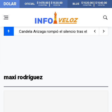
$1470.00
$1520.00
$1520.00
$1540.00
DOLAR
OFICIAL
BLUE
COMPRA
VENTA
COMPRA
VENTA
Candela Arizaga rompió el silencio tras el incidente c
La ANMAT prohibió dos cremas para dolores musculare
La oposición marcha al Congreso contra el Gobierno por 
Casi 20000 usuarios sin luz en el AMBA por el temporal
maxi rodríguez