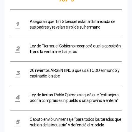
Aseguran que Tini Stoessel estaría distanciada de
sus padres y revelan el rol de su hermano
Ley de Tierras: el Gobierno reconoció que la oposición
frenó la venta a extranjeros
20 inventos ARGENTINOS que usa TODO el mundo y
casi nadie lo sabe
Ley de tierras: Pablo Quirno aseguró que "extranjero
podría comprarse un pueblo o una provincia entera"
Caputo envió un mensaje “para todos los tarados que
hablan de la industria” y defendió el modelo