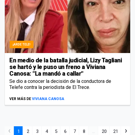
¡ARDE TELE!
En medio de la batalla judicial, Lizy Tagliani
se hartó y le puso un freno a Viviana
Canosa: "La mandó a callar"
Se dio a conocer la decisión de la conductora de
Telefe contra la periodista de El Trece.
VER MÁS DE
VIVIANA CANOSA
‹
›
1
2
3
4
5
6
7
8
...
20
21