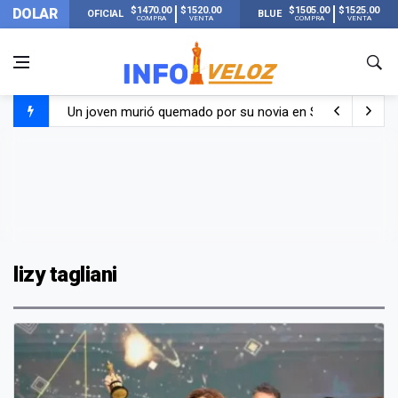
$1470.00
$1520.00
$1505.00
$1525.00
DOLAR
OFICIAL
BLUE
COMPRA
VENTA
COMPRA
VENTA
Un joven murió quemado por su novia en San Luis: pasó s
Franco Colapinto contó que le robaron durante sus vacaci
El Senado dio media sanción a la ley de Inviolabilidad de
Nueva publicación de Candela Arizaga tras el escándal
lizy tagliani