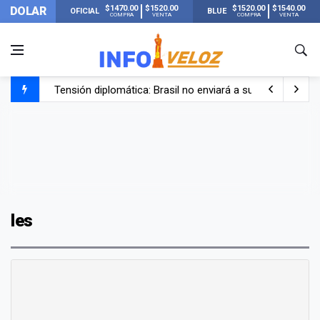
$1470.00
$1520.00
$1520.00
$1540.00
DOLAR
OFICIAL
BLUE
COMPRA
VENTA
COMPRA
VENTA
Tensión diplomática: Brasil no enviará a su embajador a Bu
Un nene de 6 años murió ahogado en una pileta de trata
El papa León XIV visitará Argentina en noviembre: estar
Liberaron a Facundo Moyano tras el incidente con Candel
les