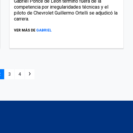
Gabriel Ponce de León terminó fuera de la
competencia por irregularidades técnicas y el
piloto de Chevrolet Guillermo Ortelli se adjudicó la
carrera.
VER MÁS DE
GABRIEL
›
2
3
4