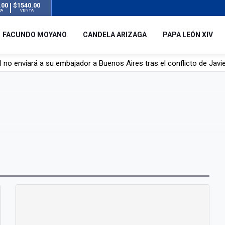
.00
$1540.00
RA
VENTA
FACUNDO MOYANO
CANDELA ARIZAGA
PAPA LEÓN XIV
l no enviará a su embajador a Buenos Aires tras el conflicto de Javier
hogado en una pileta de tratamiento de líquidos cloacales en Neuq
 Argentina en noviembre: estará en Buenos Aires, Luján y Córdoba
o tras el incidente con Candela Arizaga: "Está todo aclarado"