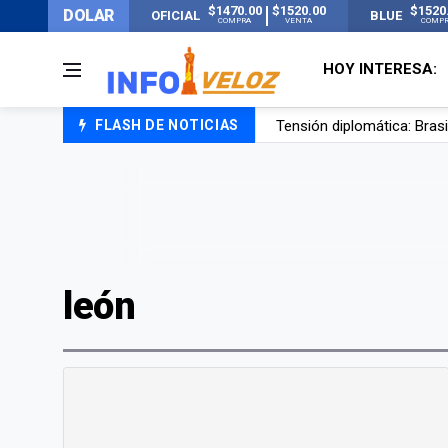
$1470.00
$1520.00
$1520
DOLAR
OFICIAL
BLUE
COMPRA
VENTA
COMP
HOY INTERESA:
Tensión diplomática: Brasi
FLASH DE NOTICIAS
Un nene de 6 años murió a
El papa León XIV visitará
Liberaron a Facundo Moyan
león