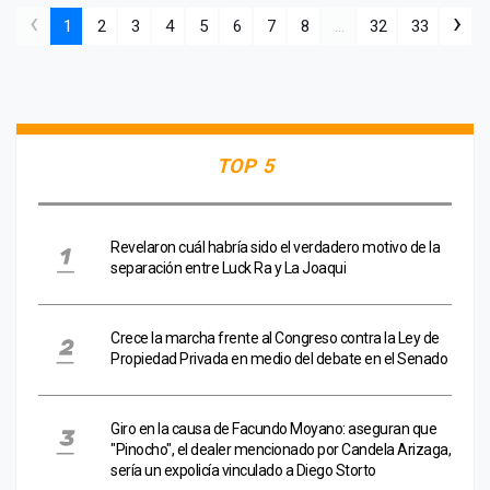
‹
›
1
2
3
4
5
6
7
8
...
32
33
TOP 5
Revelaron cuál habría sido el verdadero motivo de la
separación entre Luck Ra y La Joaqui
Crece la marcha frente al Congreso contra la Ley de
Propiedad Privada en medio del debate en el Senado
Giro en la causa de Facundo Moyano: aseguran que
"Pinocho", el dealer mencionado por Candela Arizaga,
sería un expolicía vinculado a Diego Storto