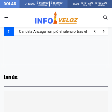
$1470.00
$1520.00
$1510.00
$1530.00
DOLAR
OFICIAL
BLUE
COMPRA
VENTA
COMPRA
VENTA
Candela Arizaga rompió el silencio tras el incidente c
La ANMAT prohibió dos cremas para dolores musculare
La oposición marcha al Congreso contra el Gobierno por 
Casi 20000 usuarios sin luz en el AMBA por el temporal
lanús