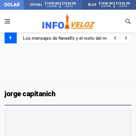
$1470.00
$1520.00
$1505.00
$1525.00
DOLAR
OFICIAL
BLUE
COMPRA
VENTA
COMPRA
VENTA
Los mensajes de Newell’s y el resto del mundo del fútbo
Murió Jorge Messi, el papá de Lionel Messi
Murió Jorge Messi, el hombre que acompañó a Lionel de
jorge capitanich