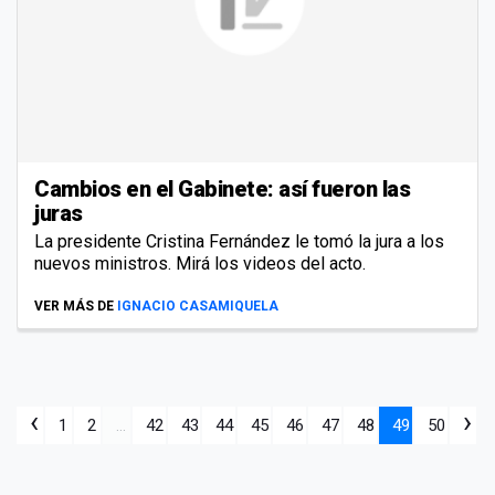
Cambios en el Gabinete: así fueron las
juras
La presidente Cristina Fernández le tomó la jura a los
nuevos ministros. Mirá los videos del acto.
VER MÁS DE
IGNACIO CASAMIQUELA
‹
›
1
2
...
42
43
44
45
46
47
48
49
50