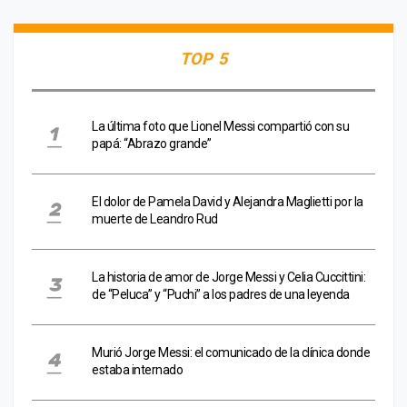
TOP 5
La última foto que Lionel Messi compartió con su
papá: “Abrazo grande”
El dolor de Pamela David y Alejandra Maglietti por la
muerte de Leandro Rud
La historia de amor de Jorge Messi y Celia Cuccittini:
de “Peluca” y “Puchi” a los padres de una leyenda
Murió Jorge Messi: el comunicado de la clínica donde
estaba internado