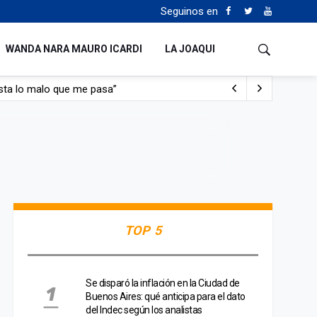
Seguinos en
WANDA NARA MAURO ICARDI
LA JOAQUI
con nafta y prendido fuego
e lo adueñaron lo disfruten”
de Manejo del Fuego
sta lo malo que me pasa”
TOP 5
Se disparó la inflación en la Ciudad de
Buenos Aires: qué anticipa para el dato
del Indec según los analistas