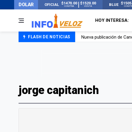
$1470.00
$1520.00
$1505
DOLAR
OFICIAL
BLUE
COMPRA
VENTA
COMP
HOY INTERESA:
FLASH DE NOTICIAS
Un joven murió quemado po
Franco Colapinto contó que
El Senado dio media sanció
Nueva publicación de Can
jorge capitanich