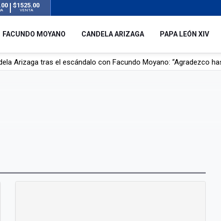
.00
$1525.00
RA
VENTA
FACUNDO MOYANO
CANDELA ARIZAGA
PAPA LEÓN XIV
r su novia en San Luis: pasó seis días de agonía tras ser rociado 
 le robaron durante sus vacaciones en Italia: “Espero que los que s
n a la ley de Inviolabilidad de la Propiedad Privada, sin el capítulo 
dela Arizaga tras el escándalo con Facundo Moyano: “Agradezco ha