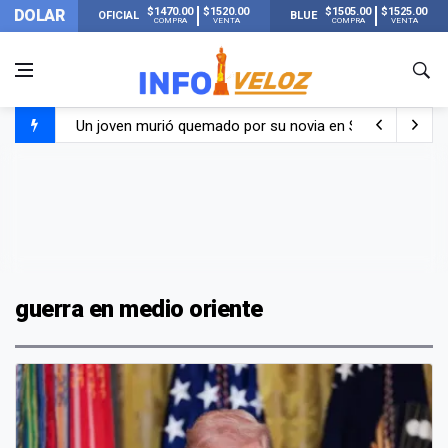
$1470.00
$1520.00
$1505.00
$1525.00
DOLAR
OFICIAL
BLUE
COMPRA
VENTA
COMPRA
VENTA
Un joven murió quemado por su novia en San Luis: pasó s
Franco Colapinto contó que le robaron durante sus vacaci
El Senado dio media sanción a la ley de Inviolabilidad de
Nueva publicación de Candela Arizaga tras el escándal
guerra en medio oriente