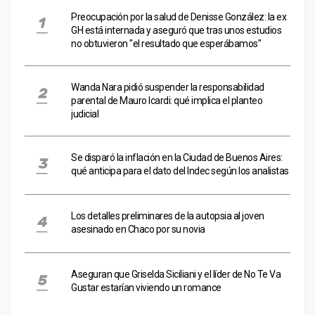
Preocupación por la salud de Denisse González: la ex
GH está internada y aseguró que tras unos estudios
no obtuvieron "el resultado que esperábamos"
Wanda Nara pidió suspender la responsabilidad
parental de Mauro Icardi: qué implica el planteo
judicial
Se disparó la inflación en la Ciudad de Buenos Aires:
qué anticipa para el dato del Indec según los analistas
Los detalles preliminares de la autopsia al joven
asesinado en Chaco por su novia
Aseguran que Griselda Siciliani y el líder de No Te Va
Gustar estarían viviendo un romance