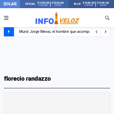
$1470.00
$1520.00
$1505.00
$1525.00
DOLAR
OFICIAL
BLUE
COMPRA
VENTA
COMPRA
VENTA
Murió Jorge Messi, el hombre que acompañó a Lionel de
Los mensajes de Newell’s y el resto del mundo del fútbo
Murió Jorge Messi, el papá de Lionel Messi
florecio randazzo