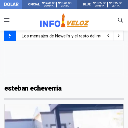
$1470.00
$1520.00
$1505.00
$1525.00
DOLAR
OFICIAL
BLUE
COMPRA
VENTA
COMPRA
VENTA
Los mensajes de Newell’s y el resto del mundo del fútbo
Murió Jorge Messi, el papá de Lionel Messi
Murió Jorge Messi, el hombre que acompañó a Lionel de
esteban echeverria