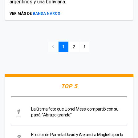
argentinos y una boliviana.
VER MÁS DE
BANDA NARCO
‹
›
1
2
TOP 5
La última foto que Lionel Messi compartió con su
papá: “Abrazo grande”
El dolor de Pamela David y Alejandra Maglietti por la