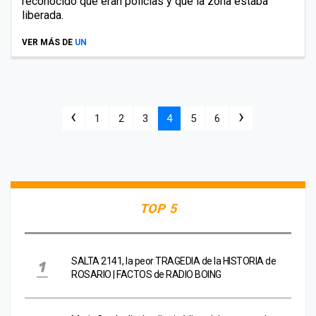
reconocido que eran policías y que la zona estaba
liberada.
VER MÁS DE
UN
‹
›
1
2
3
4
5
6
TOP 5
SALTA 2141, la peor TRAGEDIA de la HISTORIA de
ROSARIO | FACTOS de RADIO BOING