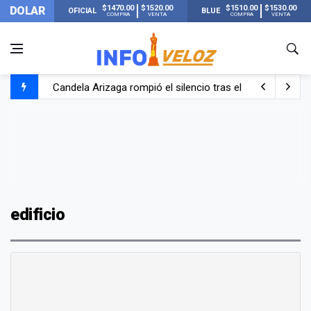
$1470.00
$1520.00
$1510.00
$1530.00
DOLAR
OFICIAL
BLUE
COMPRA
VENTA
COMPRA
VENTA
Candela Arizaga rompió el silencio tras el incidente c
La ANMAT prohibió dos cremas para dolores musculare
La oposición marcha al Congreso contra el Gobierno por 
Casi 20000 usuarios sin luz en el AMBA por el temporal
edificio