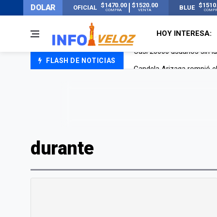
$1470.00
$1520.00
$1510
DOLAR
OFICIAL
BLUE
COMPRA
VENTA
COMP
HOY INTERESA:
FLASH DE NOTICIAS
Candela Arizaga rompió el
La ANMAT prohibió dos c
La oposición marcha al Co
Casi 20000 usuarios sin l
durante