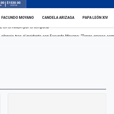
.00
$1530.00
RA
VENTA
FACUNDO MOYANO
CANDELA ARIZAGA
PAPA LEÓN XIV
 silencio tras el incidente con Facundo Moyano: “Tengo errores com
remas para dolores musculares de una conocida marca
ngreso contra el Gobierno por su proyecto para modificar la ley de 
uz en el AMBA por el temporal