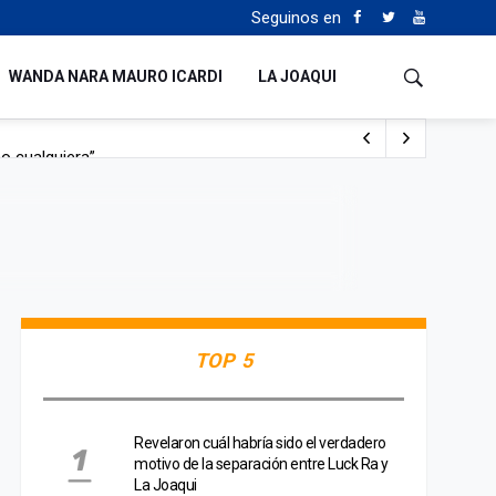
Seguinos en
WANDA NARA MAURO ICARDI
LA JOAQUI
o cualquiera”
Tierras
TOP 5
Revelaron cuál habría sido el verdadero
motivo de la separación entre Luck Ra y
La Joaqui