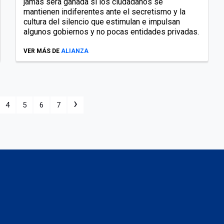
jamás será ganada si los ciudadanos se
mantienen indiferentes ante el secretismo y la
cultura del silencio que estimulan e impulsan
algunos gobiernos y no pocas entidades privadas.
VER MÁS DE
ALIANZA
›
4
5
6
7