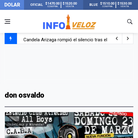
$1470.00
$1520.00
$1510.00
$1530.00
DOLAR
OFICIAL
BLUE
COMPRA
VENTA
COMPRA
VENTA
Candela Arizaga rompió el silencio tras el incidente c
La ANMAT prohibió dos cremas para dolores musculare
La oposición marcha al Congreso contra el Gobierno por 
Casi 20000 usuarios sin luz en el AMBA por el temporal
don osvaldo