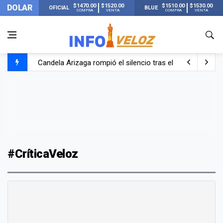
$1470.00
$1520.00
$1510.00
$1530.00
DOLAR
OFICIAL
BLUE
COMPRA
VENTA
COMPRA
VENTA
Candela Arizaga rompió el silencio tras el incidente c
La ANMAT prohibió dos cremas para dolores musculare
La oposición marcha al Congreso contra el Gobierno por 
Casi 20000 usuarios sin luz en el AMBA por el temporal
#CríticaVeloz