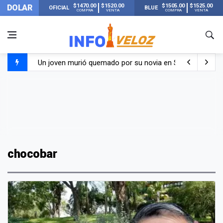
$1470.00
$1520.00
$1505.00
$1525.00
DOLAR
OFICIAL
BLUE
COMPRA
VENTA
COMPRA
VENTA
Un joven murió quemado por su novia en San Luis: pasó s
Franco Colapinto contó que le robaron durante sus vacaci
El Senado dio media sanción a la ley de Inviolabilidad de
Nueva publicación de Candela Arizaga tras el escándal
chocobar