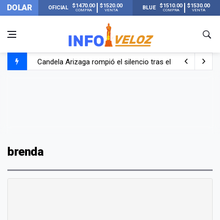
$1470.00
$1520.00
$1510.00
$1530.00
DOLAR
OFICIAL
BLUE
COMPRA
VENTA
COMPRA
VENTA
Candela Arizaga rompió el silencio tras el incidente c
La ANMAT prohibió dos cremas para dolores musculare
La oposición marcha al Congreso contra el Gobierno por 
Casi 20000 usuarios sin luz en el AMBA por el temporal
brenda