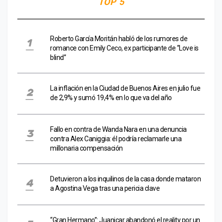
TOP 5
Roberto García Moritán habló de los rumores de
romance con Emily Ceco, ex participante de “Love is
blind”
La inflación en la Ciudad de Buenos Aires en julio fue
de 2,9% y sumó 19,4% en lo que va del año
Fallo en contra de Wanda Nara en una denuncia
contra Alex Caniggia: él podría reclamarle una
millonaria compensación
Detuvieron a los inquilinos de la casa donde mataron
a Agostina Vega tras una pericia clave
“Gran Hermano”: Juanicar abandonó el reality por un