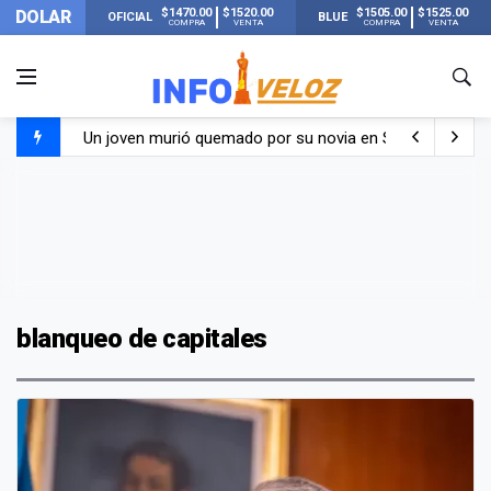
$1470.00
$1520.00
$1505.00
$1525.00
DOLAR
OFICIAL
BLUE
COMPRA
VENTA
COMPRA
VENTA
Un joven murió quemado por su novia en San Luis: pasó s
Franco Colapinto contó que le robaron durante sus vacaci
El Senado dio media sanción a la ley de Inviolabilidad de
Nueva publicación de Candela Arizaga tras el escándal
blanqueo de capitales