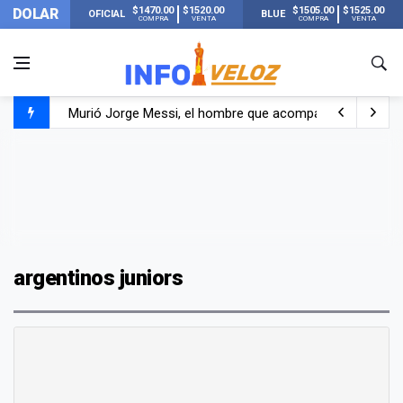
$1470.00
$1520.00
$1505.00
$1525.00
DOLAR
OFICIAL
BLUE
COMPRA
VENTA
COMPRA
VENTA
Murió Jorge Messi, el hombre que acompañó a Lionel de
Los mensajes de Newell’s y el resto del mundo del fútbo
Murió Jorge Messi, el papá de Lionel Messi
argentinos juniors