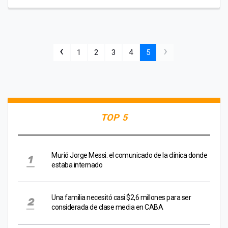
‹
›
1
2
3
4
5
TOP 5
Murió Jorge Messi: el comunicado de la clínica donde
estaba internado
Una familia necesitó casi $2,6 millones para ser
considerada de clase media en CABA