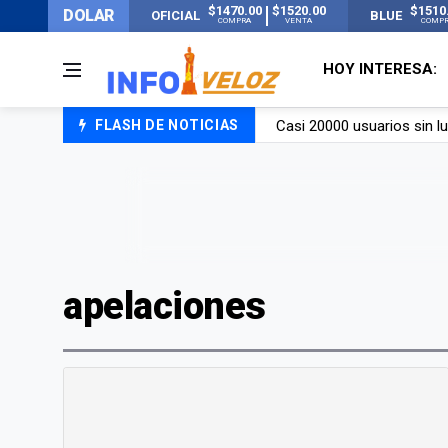
$1470.00
$1520.00
$1510
DOLAR
OFICIAL
BLUE
COMPRA
VENTA
COMP
HOY INTERESA:
Casi 20000 usuarios sin l
FLASH DE NOTICIAS
Candela Arizaga rompió el
La ANMAT prohibió dos c
La oposición marcha al Co
apelaciones