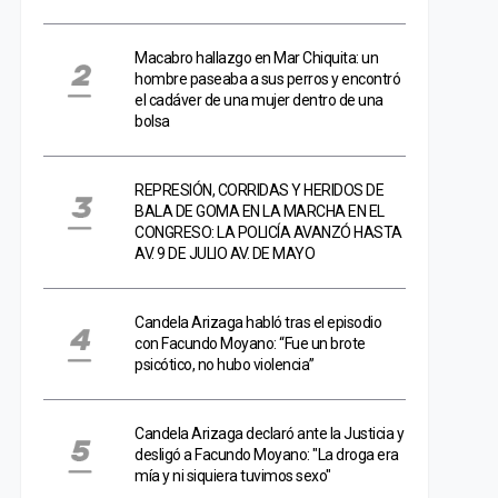
Macabro hallazgo en Mar Chiquita: un
hombre paseaba a sus perros y encontró
el cadáver de una mujer dentro de una
bolsa
REPRESIÓN, CORRIDAS Y HERIDOS DE
BALA DE GOMA EN LA MARCHA EN EL
CONGRESO: LA POLICÍA AVANZÓ HASTA
AV. 9 DE JULIO AV. DE MAYO
Candela Arizaga habló tras el episodio
con Facundo Moyano: “Fue un brote
psicótico, no hubo violencia”
Candela Arizaga declaró ante la Justicia y
desligó a Facundo Moyano: "La droga era
mía y ni siquiera tuvimos sexo"