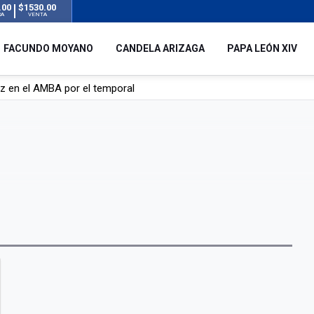
.00
$1530.00
RA
VENTA
FACUNDO MOYANO
CANDELA ARIZAGA
PAPA LEÓN XIV
uz en el AMBA por el temporal
 silencio tras el incidente con Facundo Moyano: “Tengo errores com
remas para dolores musculares de una conocida marca
ngreso contra el Gobierno por su proyecto para modificar la ley de 