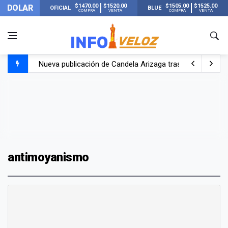
$1470.00
$1520.00
$1505.00
$1525.00
DOLAR
OFICIAL
BLUE
COMPRA
VENTA
COMPRA
VENTA
Nueva publicación de Candela Arizaga tras el escándal
Un joven murió quemado por su novia en San Luis: pasó s
Franco Colapinto contó que le robaron durante sus vacaci
El Senado dio media sanción a la ley de Inviolabilidad de
antimoyanismo