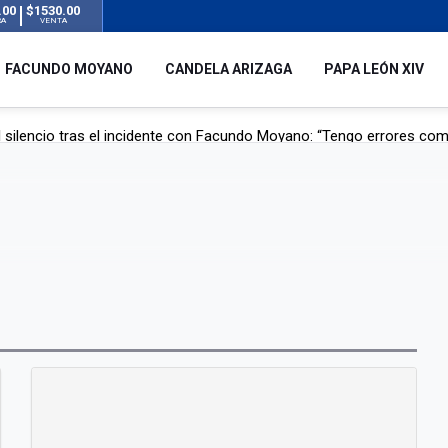
.00
$1530.00
RA
VENTA
FACUNDO MOYANO
CANDELA ARIZAGA
PAPA LEÓN XIV
 silencio tras el incidente con Facundo Moyano: “Tengo errores com
remas para dolores musculares de una conocida marca
ngreso contra el Gobierno por su proyecto para modificar la ley de 
uz en el AMBA por el temporal