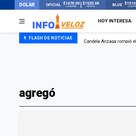
$1470.00
$1520.00
$1510
DOLAR
OFICIAL
BLUE
COMPRA
VENTA
COMP
HOY INTERESA:
FLASH DE NOTICIAS
Candela Arizaga rompió el
La ANMAT prohibió dos c
La oposición marcha al Co
Casi 20000 usuarios sin l
agregó