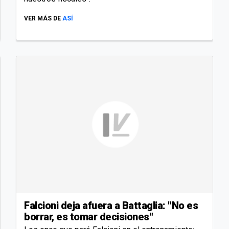
VER MÁS DE
ASÍ
Falcioni deja afuera a Battaglia: "No es
borrar, es tomar decisiones"