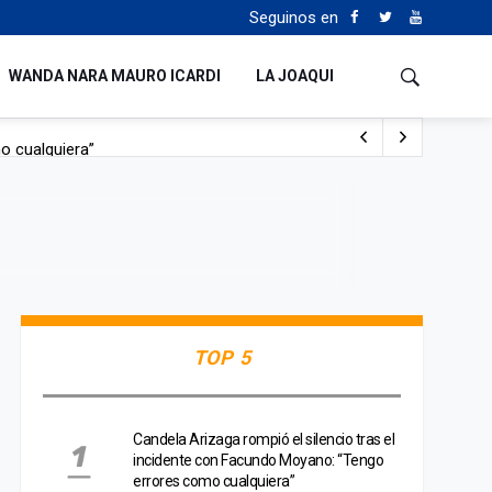
Seguinos en
WANDA NARA MAURO ICARDI
LA JOAQUI
o cualquiera”
Tierras
TOP 5
Candela Arizaga rompió el silencio tras el
incidente con Facundo Moyano: “Tengo
errores como cualquiera”