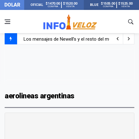
$1470.00
$1520.00
$1505.00
$1525.00
DOLAR
OFICIAL
BLUE
COMPRA
VENTA
COMPRA
VENTA
Los mensajes de Newell’s y el resto del mundo del fútbo
Murió Jorge Messi, el papá de Lionel Messi
Murió Jorge Messi, el hombre que acompañó a Lionel de
aerolineas argentinas