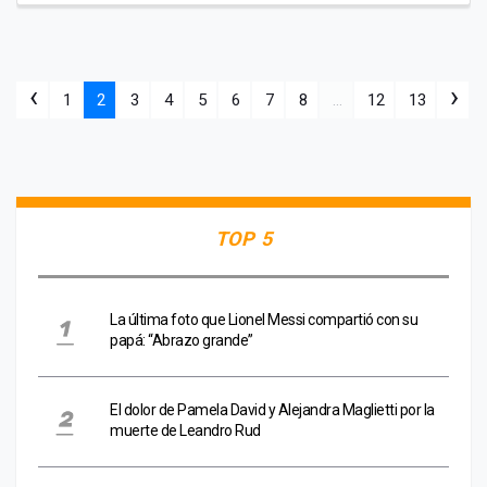
‹
›
1
2
3
4
5
6
7
8
...
12
13
TOP 5
La última foto que Lionel Messi compartió con su
papá: “Abrazo grande”
El dolor de Pamela David y Alejandra Maglietti por la
muerte de Leandro Rud