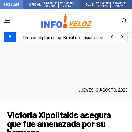
$1470.00
$1520.00
$1520.00
$1540.00
DOLAR
OFICIAL
BLUE
COMPRA
VENTA
COMPRA
VENTA
Tensión diplomática: Brasil no enviará a su embajador a Bu
Un nene de 6 años murió ahogado en una pileta de trata
El papa León XIV visitará Argentina en noviembre: estar
Liberaron a Facundo Moyano tras el incidente con Candel
JUEVES, 6 AGOSTO, 2026
Victoria Xipolitakis asegura
que fue amenazada por su