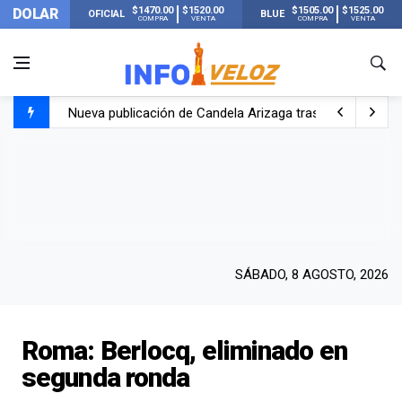
$1470.00
$1520.00
$1505.00
$1525.00
DOLAR
OFICIAL
BLUE
COMPRA
VENTA
COMPRA
VENTA
Nueva publicación de Candela Arizaga tras el escándal
Un joven murió quemado por su novia en San Luis: pasó s
Franco Colapinto contó que le robaron durante sus vacaci
El Senado dio media sanción a la ley de Inviolabilidad de
SÁBADO, 8 AGOSTO, 2026
Roma: Berlocq, eliminado en
segunda ronda