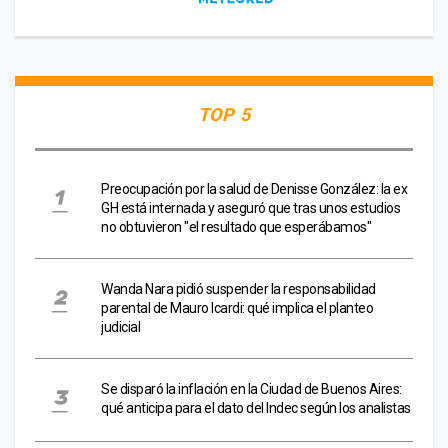
TOP 5
Preocupación por la salud de Denisse González: la ex
GH está internada y aseguró que tras unos estudios
no obtuvieron "el resultado que esperábamos"
Wanda Nara pidió suspender la responsabilidad
parental de Mauro Icardi: qué implica el planteo
judicial
Se disparó la inflación en la Ciudad de Buenos Aires:
qué anticipa para el dato del Indec según los analistas