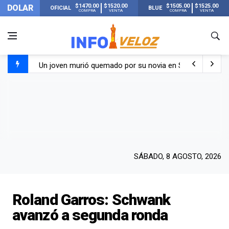
$1470.00
$1520.00
$1505.00
$1525.00
DOLAR
OFICIAL
BLUE
COMPRA
VENTA
COMPRA
VENTA
Un joven murió quemado por su novia en San Luis: pasó s
Franco Colapinto contó que le robaron durante sus vacaci
El Senado dio media sanción a la ley de Inviolabilidad de
Nueva publicación de Candela Arizaga tras el escándal
SÁBADO, 8 AGOSTO, 2026
Roland Garros: Schwank
avanzó a segunda ronda