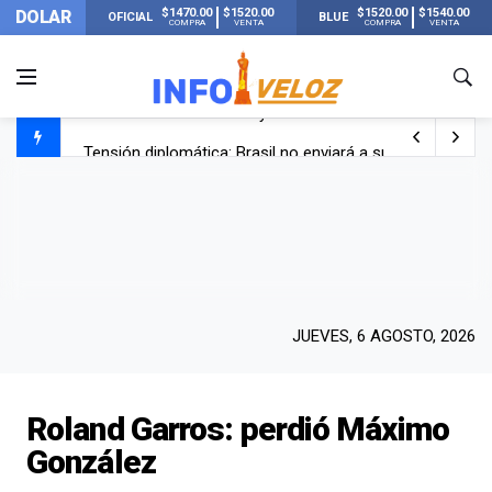
$1470.00
$1520.00
$1520.00
$1540.00
DOLAR
OFICIAL
BLUE
COMPRA
VENTA
COMPRA
VENTA
Tensión diplomática: Brasil no enviará a su embajador a Bu
Un nene de 6 años murió ahogado en una pileta de trata
El papa León XIV visitará Argentina en noviembre: estar
Liberaron a Facundo Moyano tras el incidente con Candel
JUEVES, 6 AGOSTO, 2026
Roland Garros: perdió Máximo
González