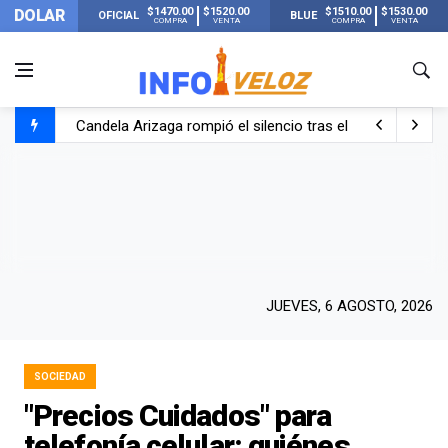
$1470.00
$1520.00
$1510.00
$1530.00
DOLAR
OFICIAL
BLUE
COMPRA
VENTA
COMPRA
VENTA
Candela Arizaga rompió el silencio tras el incidente c
La ANMAT prohibió dos cremas para dolores musculare
La oposición marcha al Congreso contra el Gobierno por 
Casi 20000 usuarios sin luz en el AMBA por el temporal
JUEVES, 6 AGOSTO, 2026
SOCIEDAD
"Precios Cuidados" para
telefonía celular: quiénes