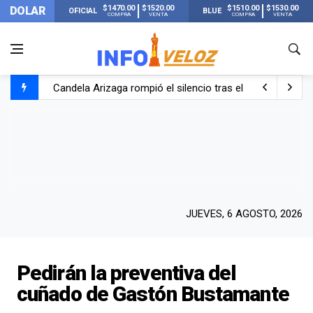
$1470.00
$1520.00
$1510.00
$1530.00
DOLAR
OFICIAL
BLUE
COMPRA
VENTA
COMPRA
VENTA
Candela Arizaga rompió el silencio tras el incidente c
La ANMAT prohibió dos cremas para dolores musculare
La oposición marcha al Congreso contra el Gobierno por 
Casi 20000 usuarios sin luz en el AMBA por el temporal
JUEVES, 6 AGOSTO, 2026
Pedirán la preventiva del
cuñado de Gastón Bustamante