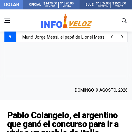
$1470.00
$1520.00
$1505.00
$1525.00
DOLAR
OFICIAL
BLUE
COMPRA
VENTA
COMPRA
VENTA
Murió Jorge Messi, el papá de Lionel Messi
Murió Jorge Messi, el hombre que acompañó a Lionel de
Los mensajes de Newell’s y el resto del mundo del fútbo
DOMINGO, 9 AGOSTO, 2026
Pablo Colangelo, el argentino
que ganó el concurso para ir a