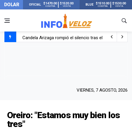
$1470.00
$1520.00
$1510.00
$1530.00
DOLAR
OFICIAL
BLUE
COMPRA
VENTA
COMPRA
VENTA
Candela Arizaga rompió el silencio tras el incidente c
La ANMAT prohibió dos cremas para dolores musculare
La oposición marcha al Congreso contra el Gobierno por 
Casi 20000 usuarios sin luz en el AMBA por el temporal
VIERNES, 7 AGOSTO, 2026
Oreiro: "Estamos muy bien los
tres"